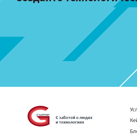
Ус
С заботой о людях
Ке
и технологиях
Бл