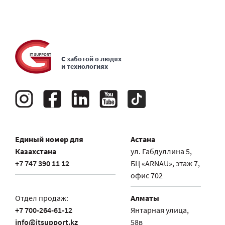
С заботой о людях
и технологиях
Единый номер для
Астана
Казахстана
ул. Габдуллина 5,
+7 747 390 11 12
БЦ «ARNAU», этаж 7,
офис 702
Отдел продаж:
Алматы
+7 700-264-61-12
Янтарная улица,
info@itsupport.kz
58в