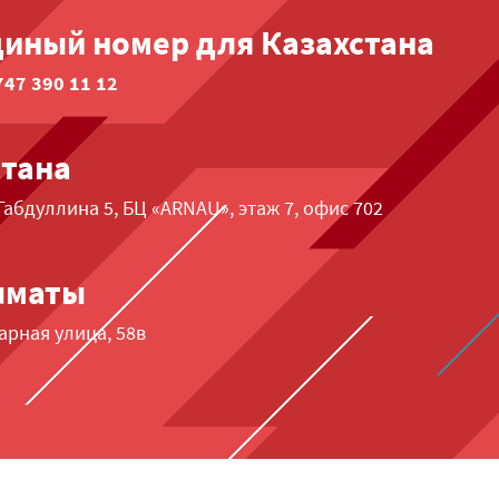
диный номер для Казахстана
747 390 11 12
стана
 Габдуллина 5, БЦ «ARNAU», этаж 7, офис 702
лматы
арная улица, 58в