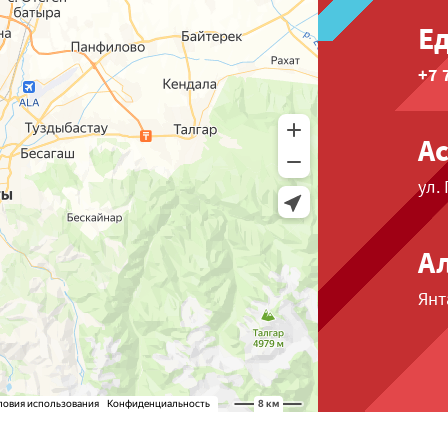
Е
+7 
А
ул.
А
Янт