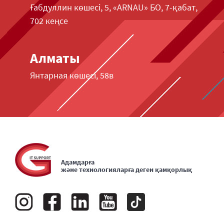
Ғабдуллин көшесі, 5, «ARNAU» БО, 7-қабат,
702 кеңсе
Алматы
Янтарная көшесі, 58в
Адамдарға
және технологияларға деген қамқорлық