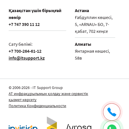
Қазақстан үшін бірыңғай
Астана
нөмір
Ғабдуллин көшесі,
+7 747 390 11 12
5, «ARNAU» БО, 7-
қабат, 702 кеңсе
Сату бөлімі:
Алматы
+7 700-264-61-12
Янтарная көшесі,
info@itsupport.kz
58в
© 2006-2026 - IT Support Group
АТ инфрақұрылымын қолдау және сервистік
қызмет көрсету
Политика Конфиденциальности