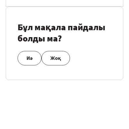
Бұл мақала пайдалы
болды ма?
Иә
Жоқ