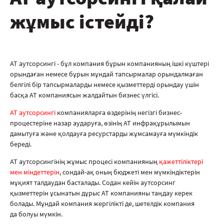
жұмыс істейді?
АТ аутсорсингі - бұл компания бұрын компанияның ішкі күштері
орындаған немесе бұрын мұндай тапсырмалар орындалмаған
белгілі бір тапсырмаларды немесе қызметтерді орындау үшін
басқа АТ компаниясын жалдайтын бизнес үлгісі.
АТ аутсорсингі
компанияларға өздерінің негізгі бизнес-
процестеріне назар аударуға, өзінің АТ инфрақұрылымын
дамытуға және қолдауға ресурстарды жұмсамауға мүмкіндік
береді.
АТ аутсорсингінің жұмыс процесі компанияның
қажеттіліктері
мен міндеттерін
, сондай-ақ оның бюджеті мен мүмкіндіктерін
мұқият талдаудан басталады. Содан кейін аутсорсинг
қызметтерін ұсынатын дұрыс АТ компанияны таңдау керек
болады. Мұндай компания жергілікті де, шетелдік компания
да болуы мүмкін.