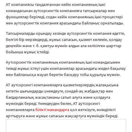
АТ компаниясы таңдалғаннан кейін компанияның ішкі
командасынан аутсорсингтік компанияға тапсырмалар мен
функциялар беріледі, содан кейін компанияның ішкі процестері
мен аутсорсингтік компания арасындағы байланыс орнатылады.
Тапсырмаларды орындау кезінде аутсорсингтік компания әдетте,
белгілі бір мерзімдерді, жұмыс сапасын, қызмет көлемін, қолдау
деңгейін және т. б. қамтуы мүмкін алдын ала келісілген шарттар
бойынша жұмыс істейді.
Аутсорсингтік компанияның компанияның ішкі командасымен
тиімді жұмыс істеуі үшін компаниялар арасындағы жедел бақылау
мен байланысқа жауап беретін басқару тобы құрылуы мүмкін.
АТ аутсорсингі компанияларға қызметкерлердің жалақысына
кететін шығындарды үнемдеуге, сондай-ақ жабдықтар мен
бағдарламалық жасақтаманы сатып алуға және қолдауға
мүмкіндік береді. Үнемдеуден бөлек, АТ аутсорсингі
компанияларға
білікті мамандарға
қол жеткізуге, өнімділікті
арттыруға және жұмыс сапасын жақсартуға мүмкіндік береді.