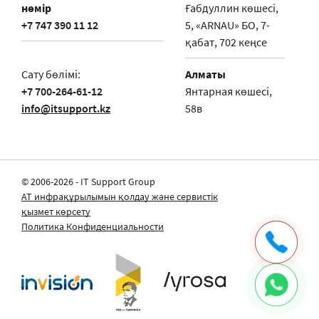
маманы қаншалықты тез келе алады?
нөмір
Ғабдуллин көшесі,
+7 747 390 11 12
5, «ARNAU» БО, 7-
қабат, 702 кеңсе
Сату бөлімі:
Алматы
+7 700-264-61-12
Янтарная көшесі,
info@itsupport.kz
58в
© 2006-2026 - IT Support Group
АТ инфрақұрылымын қолдау және сервистік
қызмет көрсету
Политика Конфиденциальности