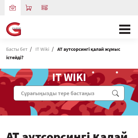
/
/
Басты бет
IT Wiki
АТ аутсорсингі қалай жұмыс
істейді?
IT WIKI
АТ аутсорсингі қалай