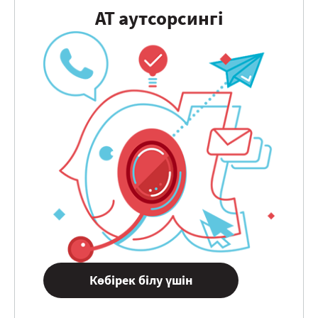
АТ аутсорсингі
Көбірек білу үшін