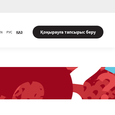
Қоңырауға тапсырыс беру
EN
РУС
ҚАЗ