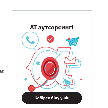
АТ аутсорсингі
ы:
Көбірек білу үшін