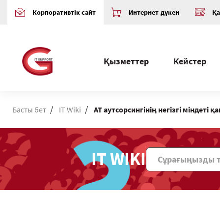
Корпоративтік сайт
Интернет-дүкен
Қа
Қызметтер
Кейстер
/
/
Басты бет
IT Wiki
АТ аутсорсингінің негізгі міндеті қ
IT WIKI
Поиск