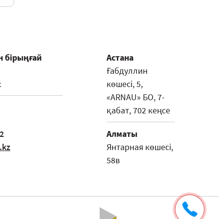
н бірыңғай
Астана
Ғабдуллин
2
көшесі, 5,
«ARNAU» БО, 7-
қабат, 702 кеңсе
2
Алматы
.kz
Янтарная көшесі,
58в