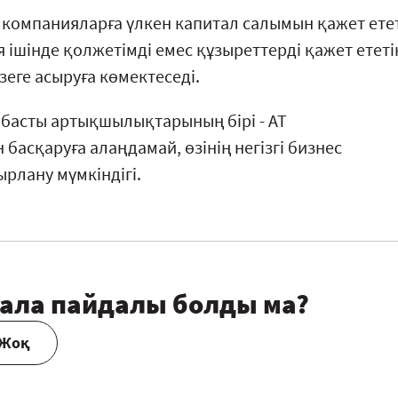
і компанияларға үлкен капитал салымын қажет ете
 ішінде қолжетімді емес құзыреттерді қажет ететі
еге асыруға көмектеседі.
ң басты артықшылықтарының бірі - АТ
асқаруға алаңдамай, өзінің негізгі бизнес
рлану мүмкіндігі.
ала пайдалы болды ма?
Жоқ