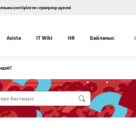
лпына келтірілген серверлер дүкені
Asista
IT Wiki
HR
Байланыс
андай?