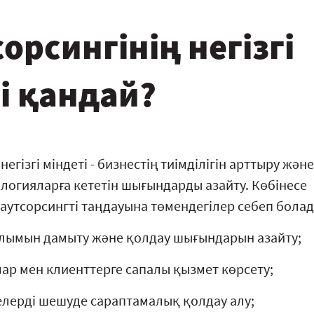
сорсингінің негізгі
і қандай?
негізгі міндеті - бизнестің тиімділігін арттыру және
логияларға кететін шығындарды азайту. Көбінесе
утсорсингті таңдауына төмендегілер себеп болад
лымын дамыту және қолдау шығындарын азайту;
р мен клиенттерге сапалы қызмет көрсету;
елерді шешуде сараптамалық қолдау алу;